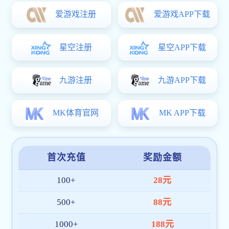
创立初心与品牌愿景
自创立之初，2026世界杯官网入口就确立了“科技驱动体育
创新”的发展方向，融合赛事直播、数据分析与观赛互动体
验，打造兼具专业性与沉浸感的体育平台。 我们希望通过
技术力量让2026世界杯(WorldCup)官方指定网站等体育内
容更便捷、更智能地触达全球用户。