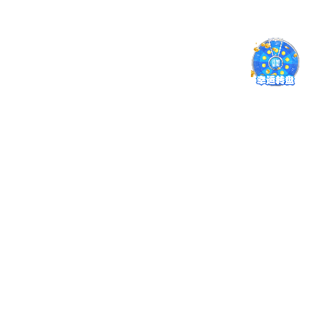
数据安全 全方位防护
在2026世界杯官网入口平台，数据防护不仅是底层机
制，更是平台运营的基本责任。我们从用户访问到操作
全流程建立安全通道，有效防范多类潜在风险。
多重加密策略，防止数据泄露