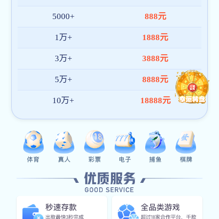
务，平台在安全合规、技术创新等领域屡获殊荣。
2023 年度安全认证奖
最具用户满意度平台
2024 年度行业推荐平台
年度数据科技应用奖