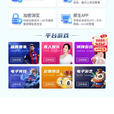
数据安全护盾
2026世界杯官网入口以严谨的数据加密体系构建平台安全屏
障，确保用户访问、操作、交互等环节的数据隐私始终处于
安全状态。
银行级加密
数据经SSL/TLS协议全程加密，避免内容被截取或篡改。