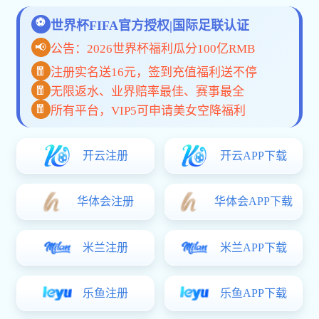
包括您在注册或使用服务过程中提供的个人信息，以及
设备参数、访问行为、位置信息等技术数据。
3. 信息使用目的
所收集的信息将主要用于识别用户身份、提供2026世界
杯(WorldCup)官方指定网站平台服务、保障系统安全，
并对内容体验进行持续优化。
4. 信息保护与存储
您的数据将被加密存储于中国大陆地区的服务器，并通
过访问权限管理、多层防护系统等方式避免泄露与误
用。