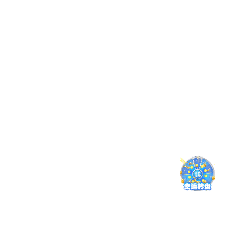
低落。而且，随着比赛进行，对手也愈发增强自信，
通过持续施压增强自身优势。
更值得关注的是，当球队不断因为个人失误而受到惩
罚时，教练组可能会考虑战术调整或人员替换，以求
改变当前局势。然而，这样一来便引发更多的不稳定
因素，比如战术磨合不足，以及新上场球员与主力之
间缺乏默契等。因此，一个人频繁失误所引起的连锁
反应，对于整支球队来说都是巨大的挑战。
4、整体士气与战术调整
最终，马克西认为团队士气是决定胜负的重要因素之
一。当个人表现低迷并且屡屡犯错时，自然会潜移默
化地影响周围队友。例如，如果一个核心球员表现欠