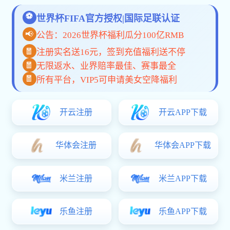
手机App
网页版
马克西谈受伤影响表现称面对包夹
失误频繁导致球队失利
2026-06-09 13:28
35 次阅读
首页
/
体育热点
本文将围绕马克西在近期采访中提到的受伤对其表现