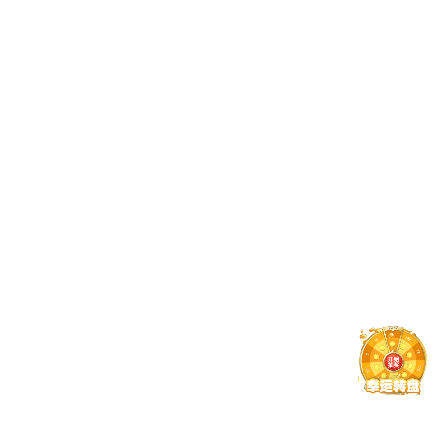
此外，在每次进餐中注意营养均衡也是他所推崇的一
项原则。不仅要考虑食品本身所含热量，还需关注其
中所含维生素、矿物质及纤维素等成分，以确保全面
营养供应。而这并不需要过度依赖复杂的数据记录，
而是应根据自身需求合理搭配。在这个过程中，用餐
时机自然成为关键因素，因为合适的时候更容易实现
营养吸收最大化。
总之，通过培养科学合理的饮食习惯，可以帮助我们
达到长期健康目标。马科斯·略伦特鼓励大家以积极乐
观态度面对饮食，将其视为一种生活艺术，而非单纯
计算热量数字。
4、运动表现与膳食安排