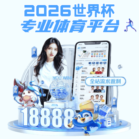
注册入口
2026世界杯官网入口
APP与网
页版入口｜畅享全球体育赛事
与数据服务
欢迎访问
2026世界杯官网入口
，提供全面覆盖
足球、篮球、电竞等项目的赛事资讯与数据内
容， 支持
APP下载
与
网页使用
，每日同步更新
千场比赛，聚焦热门体育内容， 助您轻松获取
赛事动态，掌握比赛节奏。