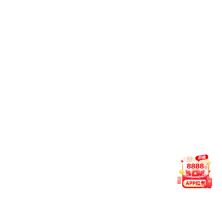
己经验的重要原因之一，希望更多的人认识到吃得
“对”的意义，以及它对提升个人表现的重要性。
总结：
综上所述，马科斯·略伦特提出以“用餐时机”为核心理
念，对传统热量计算方法进行了深刻反思。他强调，
根据个人生理特点和生活方式合理安排进餐时间，不
仅能够提升身体代谢率，还可改善心理状态，提高整
体生活质量。同时，通过培养科学合理的饮食习惯，
实现长期可持续发展，为每一个追求健康的人提供了
一条新的道路。
未来，希望越来越多的人能够意识到优质饮食品味及
其背后的深层哲学，共同推动更健康、更积极向上的
生活方式发展。在这一过程中，每一次精心准备和分