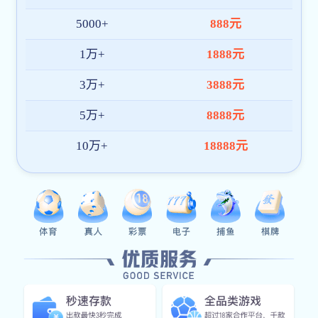
逐渐增多。尽管他在技术层面依然保持一定水平，但
整体发挥却显得平平。每当球队需要他站出来的时
候，他似乎总是无法交出满意的答卷。
很多球迷和评论员开始质疑他的状态是否受到年龄的
影响。虽然他曾表示自己仍然能够保持高水平，但实
际比赛中的表现却并没有兑现这一承诺。这种情况让
一些支持者感到失望，也使得批评声不断增加。
此外，C罗在进攻端缺乏有效配合，与队友之间的默
契也显得不足。在比赛中经常能看到他独自寻求突
破，却忽视了团队配合的重要性。这一切都让他的个
人数据无法令人信服，也降低了球队整体竞争力。
2、作为队长需担负更多责任
C罗身为球队 captain，本应起到更好的引领作用。然