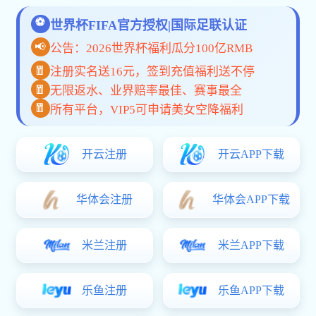
手机App
网页版
沙特传奇球员痛批C罗表现不佳质疑
其作为队长的责任感与贡献
2026-06-12 22:53
31 次阅读
首页
/
体育热点
沙特传奇球员对C罗的表现提出了尖锐的批评，特别