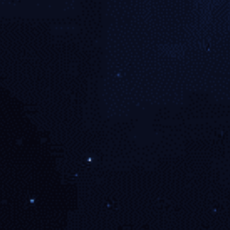
名嘴夏普称詹姆斯需化身灭霸
在NBA历史上，勒布朗·詹姆斯无疑
2026-06-02
名嘴夏普解析SGA表现强调罚
本文将对名嘴夏普对SGA（谢伊·吉
2026-07-31
2026世界杯官网入口
2026世界杯官网入口官方网站
湖
【KY1.AC】官网认证:手机版、app下
江滨社
载、登录入口、官方网站、网页版、
s
平台、网址、地址、注册、娱乐，