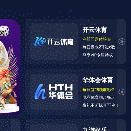
注册入口
球体育赛事与数据服务
内容， 支持
APP下载
与
网页使用
，每
，掌握比赛节奏。