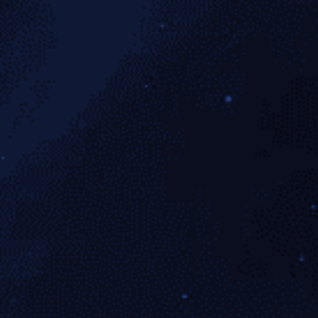
年崭露头角
之路即将启程，传奇的落幕为新一代...
活塞全队差2
球员表现息息相关。骑士队近期的首...