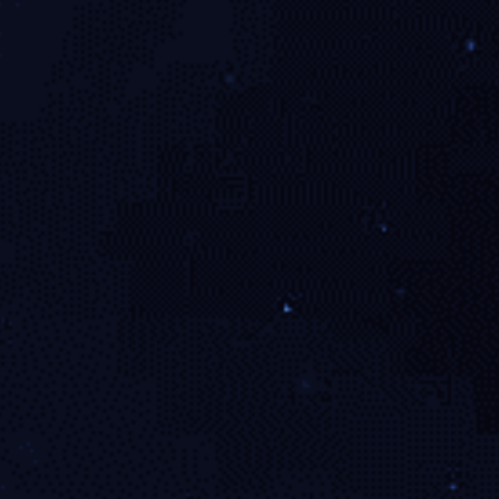
下一篇：
马梅洛迪日落非冠夺冠奖金全额分