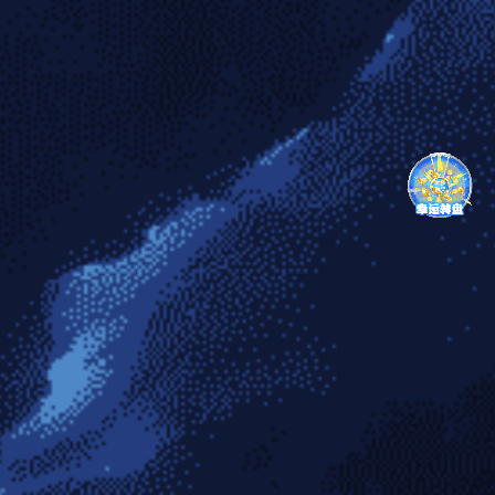
度的运动，因此随着年龄增长，自然就会面
字”的真谛。
可以在赛场上展现出令人敬畏的速度和力
之一。
助球队化解困境，而年轻球员则能从中学习
重要作用。
来葡萄牙国家队发展的良好趋势。随着更多
能迎来属于自己的巅峰时刻。
接挑战。而拥有像C罗这样丰富经验和巨大