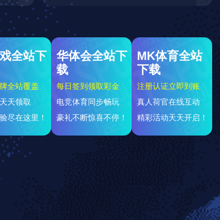
以自己的方式去引导其他球员。这种积极向
可或缺的一部分。这种态度不仅能够鼓舞士
罗用行动证明了自己在绿茵场上的统治力。
越的技术能力，也彰显出其强烈的求胜欲
充满斗志。
融入国家队体系，并获得成长机会。因此，
体发展意义重大。