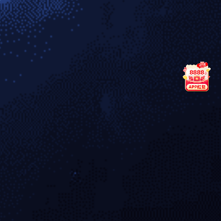
，加强青训体系建设，让更多有潜力的小将
足球事业的发展，为更多人带来激情与梦
斗所带来的积极影响。在当今竞争激烈且瞬
罗给予足够重视，更加珍惜他们所带来的宝
以及执著追求，将激励更多人勇敢追梦，让