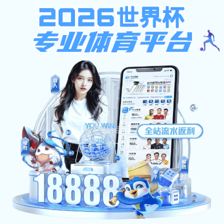
注册入口
2026世界杯官网入口
APP与网
页版入口｜畅享全球体育赛事
与数据服务
欢迎访问
2026世界杯官网入口
，提供全面覆盖
足球、篮球、电竞等项目的赛事资讯与数据内
容， 支持
APP下载
与
网页使用
，每日同步更新
千场比赛，聚焦热门体育内容， 助您轻松获取
赛事动态，掌握比赛节奏。