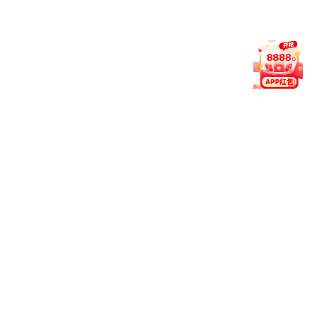
最佳选择，共同构建一个充满激情与挑战的新赛季.
上一篇：
曼联若迪奥曼德转会费低于1亿镑…
下一篇：
名嘴夏普称詹姆斯需化身灭霸才能
相关推荐文章