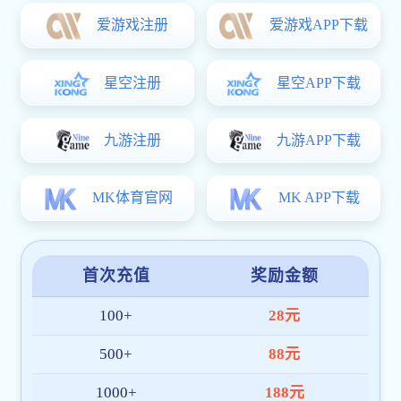
耳曼对曼城的巴西中场球员贝尔纳多·席尔瓦表现出浓
厚的兴趣。同时，曼城后卫约翰·斯通斯也可能在今夏
离开球队。这一消息引发了众多球迷和媒体的关注。
本文将从四个方面详细探讨这一话题，包括巴黎对贝
尔纳多·席尔瓦的兴趣、贝尔纳多·席尔瓦在曼城的表
现、约翰·斯通斯可能的离队原因以及曼城未来阵容规
划。通过这些角度，我们将深入分析这两名球员在转
会市场上的动向及其对各自俱乐部的潜在影响。
1、巴黎对B席的关注
巴黎圣日耳曼近年来一直在寻求增强球队实力，而贝
尔纳多·席尔瓦作为目前欧洲足坛最具创造力的中场之
一，自然成为了他们关注的目标。英媒报道称，巴黎
希望通过引入B席来提升球队中场的控制力和进攻威